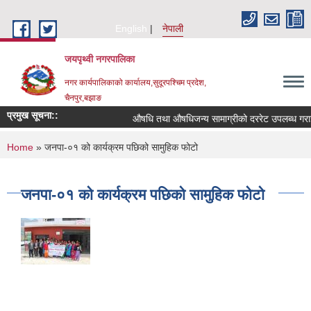
Skip to main content
English
नेपाली
जयपृथ्वी नगरपालिका
नगर कार्यपालिकाको कार्यालय,सुदूरपश्चिम प्रदेश,
चैनपुर,बझाङ
प्रमुख सूचना::
औषधि तथा औषधिजन्य सामाग्रीको दररेट उपलब्ध गराईद
You are here
Home
» जनपा-०१ को कार्यक्रम पछिको सामुहिक फोटो
जनपा-०१ को कार्यक्रम पछिको सामुहिक फोटो