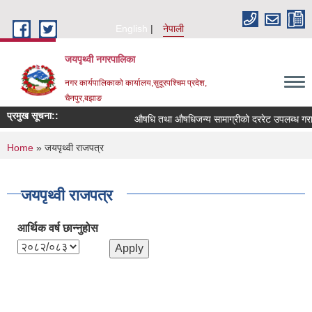
Skip to main content
English
नेपाली
जयपृथ्वी नगरपालिका
नगर कार्यपालिकाको कार्यालय,सुदूरपश्चिम प्रदेश,
चैनपुर,बझाङ
प्रमुख सूचना::
औषधि तथा औषधिजन्य सामाग्रीको दररेट उपलब्ध गराई
You are here
Home
» जयपृथ्वी राजपत्र
जयपृथ्वी राजपत्र
आर्थिक वर्ष छान्‍नुहोस