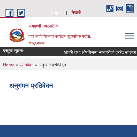
Skip to main content
English
नेपाली
जयपृथ्वी नगरपालिका
नगर कार्यपालिकाको कार्यालय,सुदूरपश्चिम प्रदेश,
चैनपुर,बझाङ
प्रमुख सूचना::
औषधि तथा औषधिजन्य सामाग्रीको दररेट उपलब्ध गर
You are here
Home
»
प्रतिवेदन
» अनुगमन प्रतिवेदन
अनुगमन प्रतिवेदन