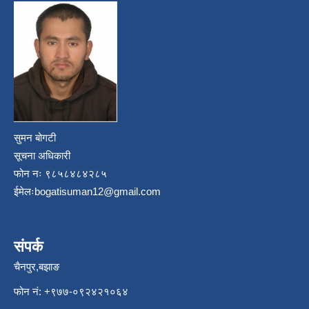
सुमन बोगटी
सूचना अधिकारी
फोन नः ९८५८४८४२८५
ईमेलः
bogatisuman12@gmail.com
संपर्क
चैनपुर,बझाङ
फोन नं: ‍‌+९७७-०९२४२१०६४