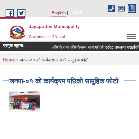
Skip to main content
English
नेपाली
Jayaprithvi Municipality
Government of Nepal
प्रमुख सूचना::
औषधि तथा औषधिजन्य सामाग्रीको दररेट उपलब्ध गराईदिने 
You are here
Home
» जनपा-०१ को कार्यक्रम पछिको सामुहिक फोटो
जनपा-०१ को कार्यक्रम पछिको सामुहिक फोटो