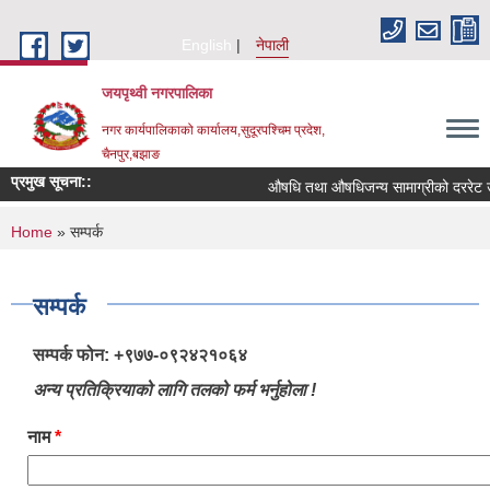
Skip to main content
English
नेपाली
जयपृथ्वी नगरपालिका
नगर कार्यपालिकाको कार्यालय,सुदूरपश्चिम प्रदेश,
चैनपुर,बझाङ
प्रमुख सूचना::
औषधि तथा औषधिजन्य सामाग्रीको दररेट उप
You are here
Home
» सम्पर्क
सम्पर्क
सम्पर्क फोन: +९७७-०९२४२१०६४
अन्य प्रतिक्रियाको लागि तलको फर्म भर्नुहोला !
नाम
*