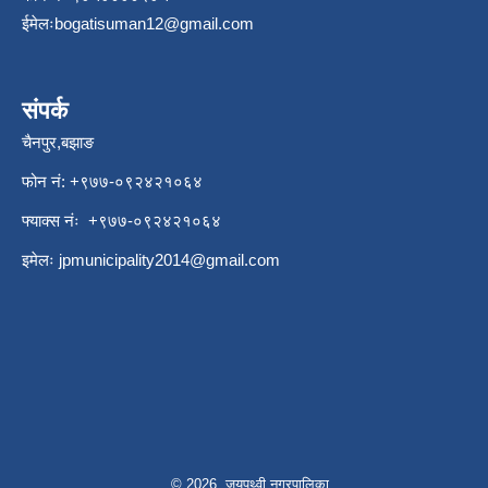
ईमेलः
bogatisuman12@gmail.com
संपर्क
चैनपुर,बझाङ
फोन नं: ‍‌+९७७-०९२४२१०६४
फ्याक्स नंः +९७७-०९२४२१०६४
इमेलः
jpmunicipality2014@gmail.com
© 2026 जयपृथ्वी नगरपालिका