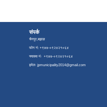
संपर्क
चैनपुर,बझाङ
फोन नं: ‍‌+९७७-०९२४२१०६४
फ्याक्स नंः +९७७-०९२४२१०६४
इमेलः
jpmunicipality2014@gmail.com