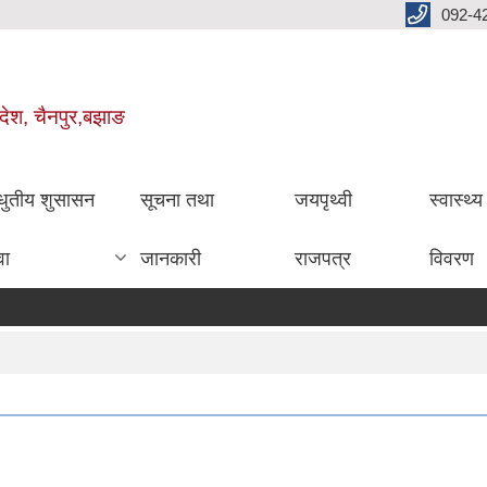
092-4
रदेश, चैनपुर,बझाङ
धुतीय शुसासन
सूचना तथा
जयपृथ्वी
स्वास्थ्
वा
जानकारी
राजपत्र
विवरण