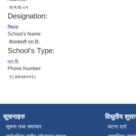
ज.न.पा-०१
Designation:
शिक्षक
School's Name:
कैलाशपती प्रा.वि.
School's Type:
प्रा.वि.
Phone Number:
९८४७५७५५९८
सूचनाहरु
विधुतीय शुस
सूचना तथा समाचार
घटना दर्ता