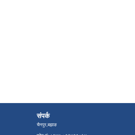
संपर्क
चैनपुर,बझाङ