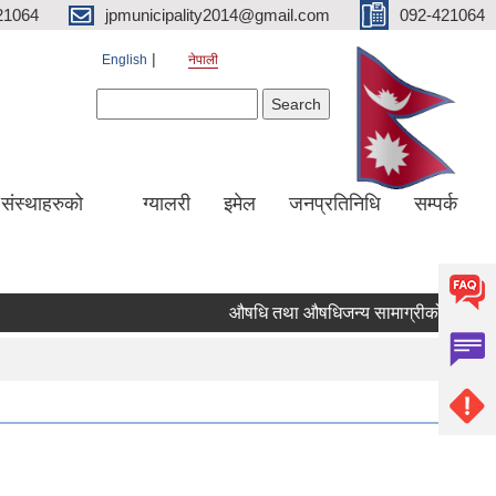
21064
jpmunicipality2014@gmail.com
092-421064
English
नेपाली
Search form
Search
य संस्थाहरुको
ग्यालरी
इमेल
जनप्रतिनिधि
सम्पर्क
औषधि तथा औषधिजन्य सामाग्रीको दररेट उपलब