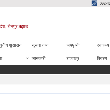
092-4
रदेश, चैनपुर,बझाङ
धुतीय शुसासन
सूचना तथा
जयपृथ्वी
स्वास्थ्
वा
जानकारी
राजपत्र
विवरण