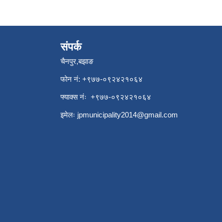
संपर्क
चैनपुर,बझाङ
फोन नं: ‍‌+९७७-०९२४२१०६४
फ्याक्स नंः +९७७-०९२४२१०६४
इमेलः
jpmunicipality2014@gmail.com