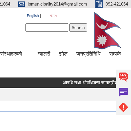
21064
jpmunicipality2014@gmail.com
092-421064
English
नेपाली
Search form
Search
य संस्थाहरुको
ग्यालरी
इमेल
जनप्रतिनिधि
सम्पर्क
औषधि तथा औषधिजन्य सामाग्रीको दररेट उपल