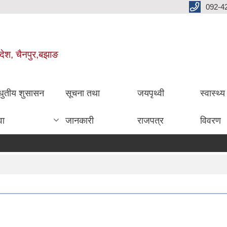
092-4
रदेश, चैनपुर,बझाङ
धुतीय शुसासन
सूचना तथा
जयपृथ्वी
स्वास्थ्
वा
जानकारी
राजपत्र
विवरण