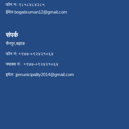
फोन नः ९८५८४८४२८५
ईमेलः
bogatisuman12@gmail.com
संपर्क
चैनपुर,बझाङ
फोन नं: ‍‌+९७७-०९२४२१०६४
फ्याक्स नंः +९७७-०९२४२१०६४
इमेलः
jpmunicipality2014@gmail.com