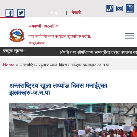
Skip to main content
English
नेपाली
जयपृथ्वी नगरपालिका
नगर कार्यपालिकाको कार्यालय,सुदूरपश्चिम प्रदेश,
चैनपुर,बझाङ
प्रमुख सूचना::
औषधि तथा औषधिजन्य सामाग्रीको दररेट उपलब्ध गराईद
You are here
Home
» अन्तराष्ट्रिय खुला तथ्यांङ दिवस मनाईएका झलकहरु-ज.न.पा
अन्तराष्ट्रिय खुला तथ्यांङ दिवस मनाईएका
झलकहरु-ज.न.पा