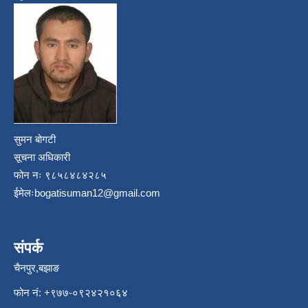
सुमन बोगटी
सूचना अधिकारी
फोन नः ९८५८४८४२८५
ईमेलः
bogatisuman12@gmail.com
संपर्क
चैनपुर,बझाङ
फोन नं: ‍‌+९७७-०९२४२१०६४