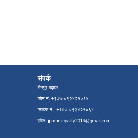
संपर्क
चैनपुर,बझाङ
फोन नं: ‍‌+९७७-०९२४२१०६४
फ्याक्स नंः +९७७-०९२४२१०६४
इमेलः
jpmunicipality2014@gmail.com