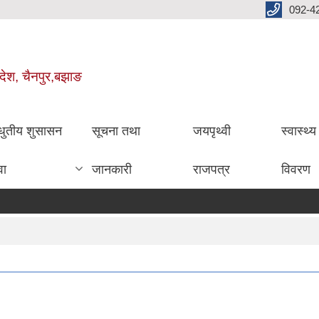
092-4
रदेश, चैनपुर,बझाङ
धुतीय शुसासन
सूचना तथा
जयपृथ्वी
स्वास्थ्
वा
जानकारी
राजपत्र
विवरण