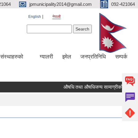
21064
jpmunicipality2014@gmail.com
092-421064
English
नेपाली
Search form
Search
य संस्थाहरुको
ग्यालरी
इमेल
जनप्रतिनिधि
सम्पर्क
औषधि तथा औषधिजन्य सामाग्रीको दररेट उपलब