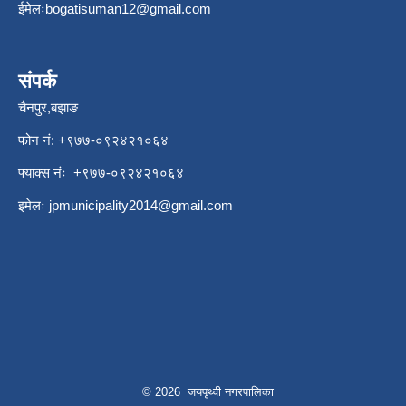
ईमेलः
bogatisuman12@gmail.com
संपर्क
चैनपुर,बझाङ
फोन नं: ‍‌+९७७-०९२४२१०६४
फ्याक्स नंः +९७७-०९२४२१०६४
इमेलः
jpmunicipality2014@gmail.com
© 2026 जयपृथ्वी नगरपालिका