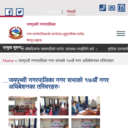
Skip to main content
English
नेपाली
जयपृथ्वी नगरपालिका
नगर कार्यपालिकाको कार्यालय,सुदूरपश्चिम प्रदेश,
चैनपुर,बझाङ
प्रमुख सूचना::
औषधि तथा औषधिजन्य सामाग्रीको दररेट उपलब्ध गराईदिने बारे ।
You are here
Home
» जयपृथ्वी नगरपालिका नगर सभाको १७औं नगर अधिबेशनका तस्विरहरुः
जयपृथ्वी नगरपालिका नगर सभाको १७औं नगर
अधिबेशनका तस्विरहरुः