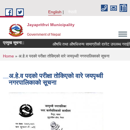
Skip to main content
English
नेपाली
Jayaprithvi Municipality
Government of Nepal
प्रमुख सूचना::
औषधि तथा औषधिजन्य सामाग्रीको दररेट उपलब्ध गराईदिन
You are here
Home
» अ.हे.व पदको परीक्षा तोकिएको वारे जयपृथ्वी नगरपालिकाको सूचना
अ.हे.व पदको परीक्षा तोकिएको वारे जयपृथ्वी
नगरपालिकाको सूचना