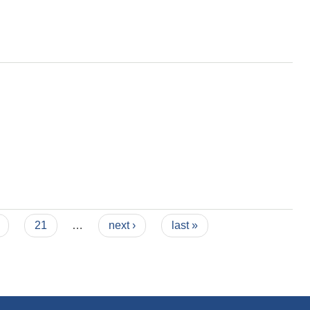
21
…
next ›
last »