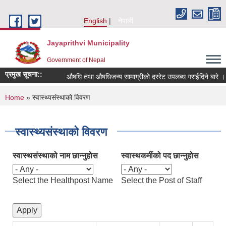
Skip to main content
English
नेपाली
Jayaprithvi Municipality
Government of Nepal
प्रमुख सूचना::
औषधि तथा औषधिजन्य सामाग्रीको दररेट उपलब्ध गराईदिने बारे ।
You are here
Home
» स्वास्थ्यसंस्थाको विवरण
स्वास्थ्यसंस्थाको विवरण
स्वास्थसंस्थाको नाम छान्‍नुहोस
स्वास्थकर्मीको पद छान्नुहोस
Select the Healthpost Name
Select the Post of Staff